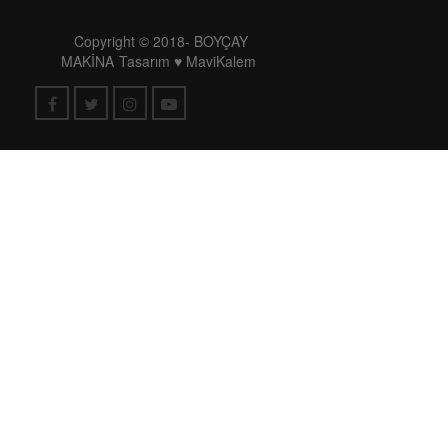
Copyright © 2018-
BOYÇAY
MAKİNA
Tasarım ♥
MaviKalem