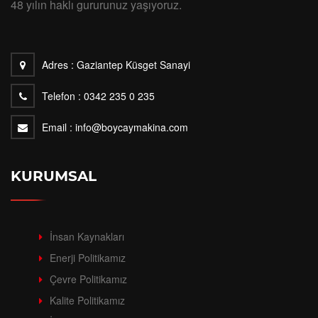
48 yılın haklı gururunuz yaşıyoruz.
Adres :
Gaziantep Küsget Sanayi
Telefon :
0342 235 0 235
Email :
info@boycaymakina.com
KURUMSAL
İnsan Kaynakları
Enerji Politikamız
Çevre Politikamız
Kalite Politikamız